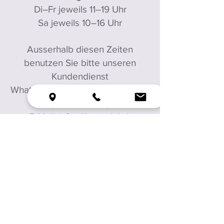
Di–Fr jeweils 11–19 Uhr
Sa jeweils 10–16 Uhr
Ausserhalb diesen Zeiten
benutzen Sie bitte unseren
Kundendienst
Whatsapp & SMS: 078 203 49 07
(keine Anrufe)
E-Mail:
info@lilavendel.ch
Parkplätze: Es hat Besucher-
Parkplätze in der Tiefgarage
Lindenpark.
Für Newsletter anmelden