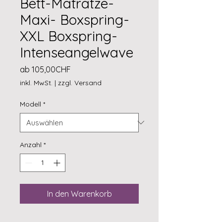
Bett-Matratze-
Maxi- Boxspring-
XXL Boxspring-
Intenseangelwave
Sale-
ab
105,00CHF
Preis
inkl. MwSt.
|
zzgl. Versand
Modell
*
Anzahl
*
In den Warenkorb