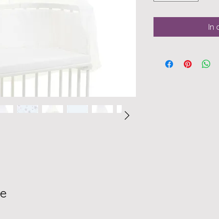
In
te