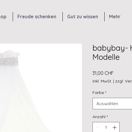
hop
Freude schenken
Gut zu wissen
Mehr
babybay- H
Modelle
Preis
31,00 CHF
inkl. MwSt.
|
zzgl. Ve
Farbe
*
Auswählen
Anzahl
*