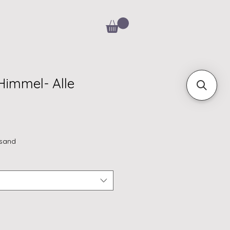
immel- Alle
rsand