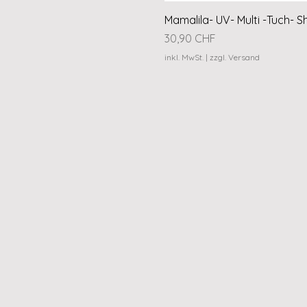
Mamalila- UV- Multi -Tuch- S
Preis
30,90 CHF
inkl. MwSt.
|
zzgl. Versand