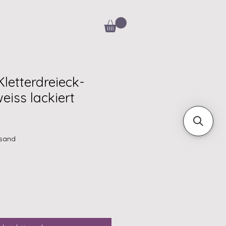
letterdreieck-
weiss lackiert
rsand