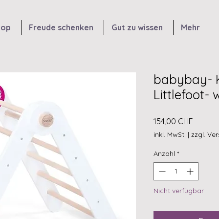
hop
Freude schenken
Gut zu wissen
Mehr
babybay- K
Littlefoot- 
Preis
154,00 CHF
inkl. MwSt.
|
zzgl. Ve
Anzahl
*
Nicht verfügbar