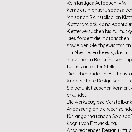
Kein lästiges Aufbauen! – Wir 
komplett montiert, sodass der
Mit seinen 5 einstellbaren Klet
Kletterdreieck kleine Abenteu
Kletterversuchen bis zu mutig
Dies fördert die motorischen 
sowie den Gleichgewichtssinn.
Ein Abenteuerdreieck, das mit
individuellen Bedürfnissen anp
für uns an erster Stelle.
Die unbehandelten Buchenstä
kindersichere Design schafft
Sie beruhigt zusehen können, w
erkundet.
Die werkzeuglose Verstellbark
Anpassung an die wechselnden 
für langanhaltenden Spielspa
kognitiven Entwicklung.
Ansprechendes Design trifft au