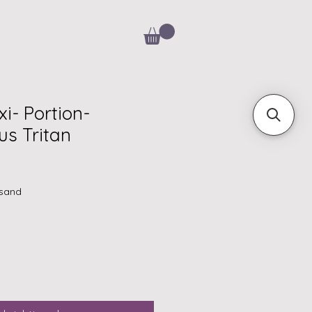
i- Portion-
us Tritan
rsand