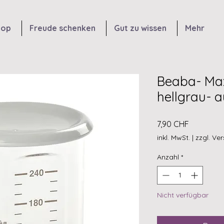
hop
Freude schenken
Gut zu wissen
Mehr
Beaba- Max
hellgrau- a
Preis
7,90 CHF
inkl. MwSt.
|
zzgl. Ve
Anzahl
*
Nicht verfügbar