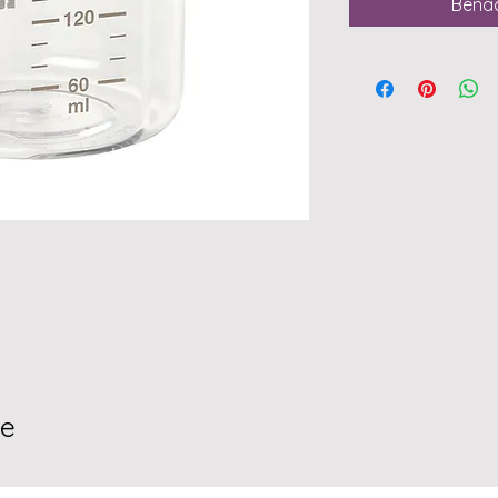
Benac
te