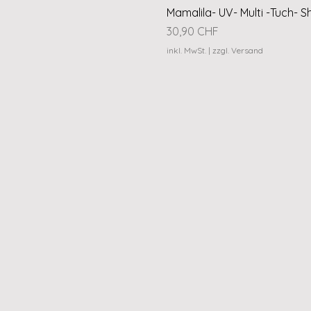
Mamalila- UV- Multi -Tuch- S
Preis
30,90 CHF
inkl. MwSt.
|
zzgl. Versand