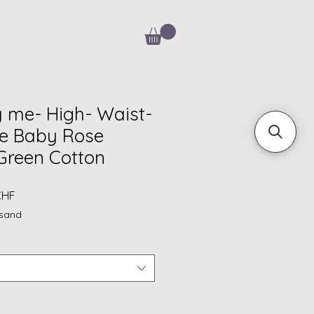
y me- High- Waist-
se Baby Rose
Green Cotton
rdpreis
Sale-
CHF
Preis
rsand