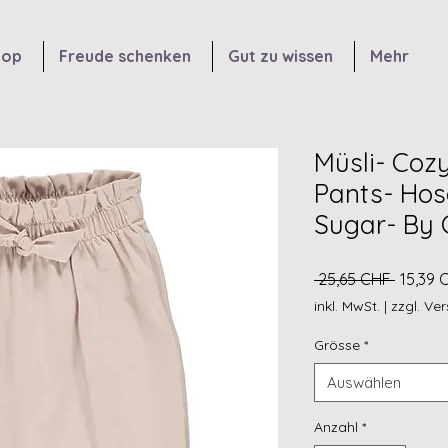
hop
Freude schenken
Gut zu wissen
Mehr
Müsli- Coz
Pants- Ho
Sugar- By 
Standa
 25,65 CHF 
15,39 
inkl. MwSt.
|
zzgl. Ve
Grösse
*
Auswählen
Anzahl
*