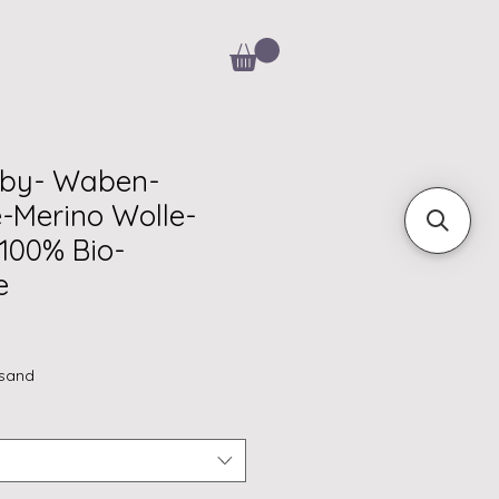
aby- Waben-
e-Merino Wolle-
100% Bio-
e
rsand