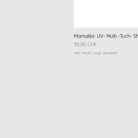
Mamalila- UV- Multi -Tuch- S
Preis
30,90 CHF
inkl. MwSt.
|
zzgl. Versand