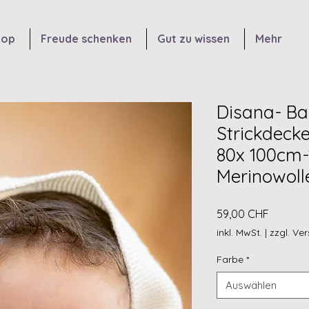
hop
Freude schenken
Gut zu wissen
Mehr
Disana- B
Strickdeck
80x 100cm-
Merinowoll
Preis
59,00 CHF
inkl. MwSt.
|
zzgl. Ve
Farbe
*
Auswählen