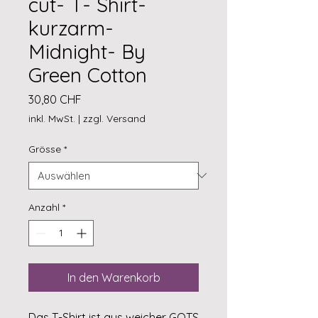
cut- T- Shirt-
kurzarm-
Midnight- By
Green Cotton
Preis
30,80 CHF
inkl. MwSt.
|
zzgl. Versand
Grösse
*
Anzahl
*
In den Warenkorb
Das T-Shirt ist aus weicher GOTS