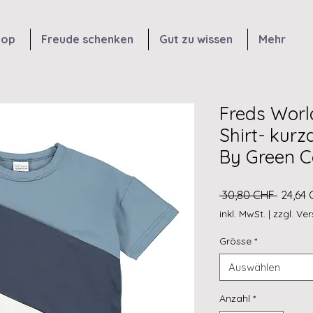
hop
Freude schenken
Gut zu wissen
Mehr
Freds World
Shirt- kurz
By Green C
Standa
 30,80 CHF 
24,64
inkl. MwSt.
|
zzgl. Ve
Grösse
*
Auswählen
Anzahl
*