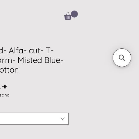
- Alfa- cut- T-
arm- Misted Blue-
otton
rdpreis
Sale-
 CHF
Preis
rsand