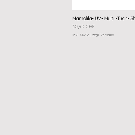
Mamalila- UV- Multi -Tuch- S
Preis
30,90 CHF
inkl. MwSt.
|
zzgl. Versand