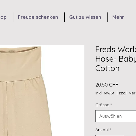
hop
Freude schenken
Gut zu wissen
Mehr
Freds Worl
Hose- Bab
Cotton
Preis
20,50 CHF
inkl. MwSt.
|
zzgl. Ve
Grösse
*
Auswählen
Anzahl
*