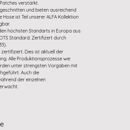
 Patches verstärkt.
geschnitten und bieten ausreichend
e Hose ist Teil unserer ALFA Kollektion
gbar.
den höchsten Standarts in Europa aus
TS Standard. Zertifizert durch
33).
rtifiziert. Dies ist aktuell der
ng. Alle Produktionsprozesse wie
den unter strengsten Vorgaben mit
hgeführt. Auch die
ährend der einzelnen
berwacht.
te