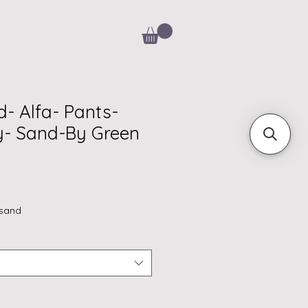
d- Alfa- Pants-
y- Sand-By Green
rsand