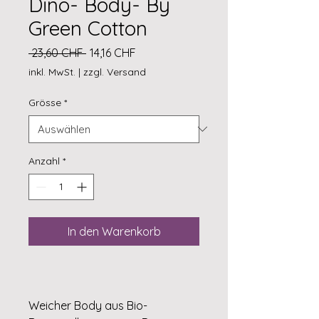
Dino- Body- By
Green Cotton
Standardpreis
Sale-
 23,60 CHF 
14,16 CHF
Preis
inkl. MwSt.
|
zzgl. Versand
Grösse
*
Anzahl
*
In den Warenkorb
Weicher Body aus Bio-