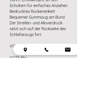
Schultern für einfaches Anziehen
Bedrucktes Rückenetikett
Bequemer Gummizug am Bund
Der Streifen- und Alloverdruck
setzt sich auf der Rückseite des
Schlafanzugs fort.
VOM FEUER FERNHALTEN
GOTS-Bio
Zertifiziert durch die Soil
Association Certification
Lizenznummer DK22283