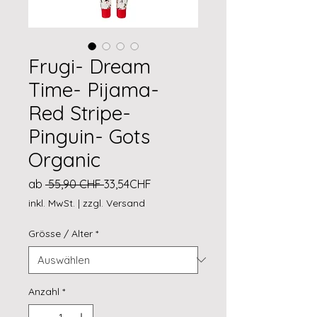
Frugi- Dream
Time- Pijama-
Red Stripe-
Pinguin- Gots
Organic
Standardpreis
Sale-
ab
 55,90 CHF 
33,54CHF
Preis
inkl. MwSt.
|
zzgl. Versand
Grösse / Alter
*
Anzahl
*