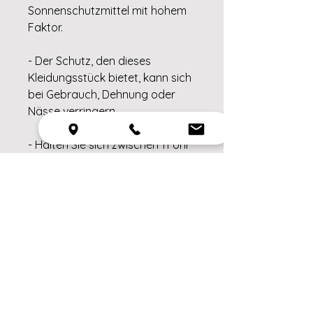
Sonnenschutzmittel mit hohem
Faktor.
- Der Schutz, den dieses
Kleidungsstück bietet, kann sich
bei Gebrauch, Dehnung oder
Nässe verringern.
- Halten Sie sich zwischen 11 Uhr
und 15 Uhr im Schatten auf.
- Halten Sie Kleinkinder von der
Sonne fern.
- Denken Sie immer an Ihren
Sonnenhut und Ihren
Sonnenschutz!
Material: Äußeres: 85%