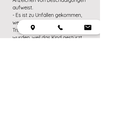
aufweist.
- Es ist zu Unfällen gekommen,
wenn kleine Kinder mit dem
Trinkzubehör allein gelassen
wurden, weil das Kind gestürzt
ist oder das Produkt zerlegt
wurde.
- Karies kann bei Kleinkindern
auch dann auftreten, wenn
ungesüßte Flüssigkeiten
verwendet werden. Dies kann
der Fall sein, wenn das Kind die
Flasche/den Becher über einen
längeren Zeitraum am Tag und
insbesondere in der Nacht
benutzen darf, wenn der
Speichelfluss reduziert ist oder
wenn sie als Schnuller