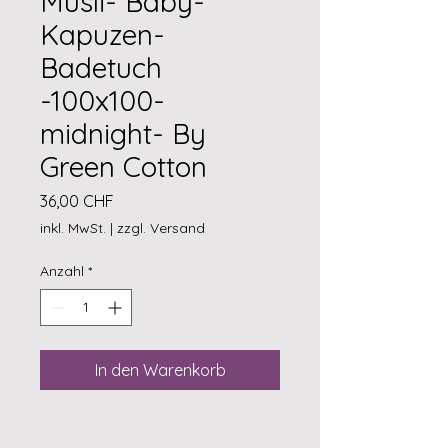
Müsli- Baby-
Kapuzen-
Badetuch
-100x100-
midnight- By
Green Cotton
Preis
36,00 CHF
inkl. MwSt.
|
zzgl. Versand
Anzahl
*
In den Warenkorb