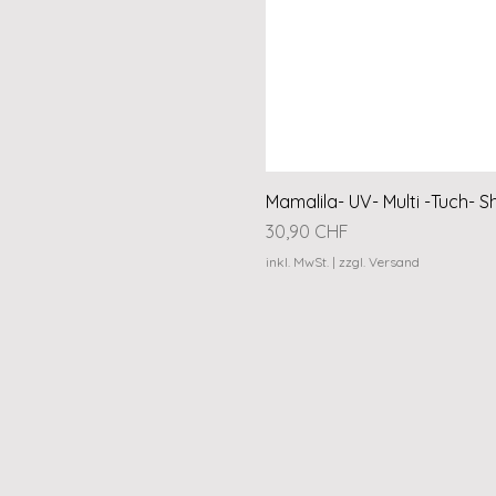
Mamalila- UV- Multi -Tuch- S
Preis
30,90 CHF
inkl. MwSt.
|
zzgl. Versand