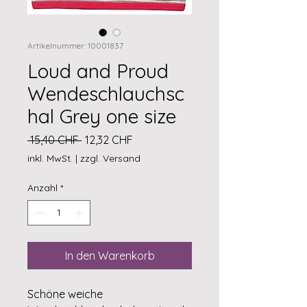
Artikelnummer: 10001837
Loud and Proud
Wendeschlauchsc
hal Grey one size
Standardpreis
Sale-
 15,40 CHF 
12,32 CHF
Preis
inkl. MwSt.
|
zzgl. Versand
Anzahl
*
In den Warenkorb
Schöne weiche