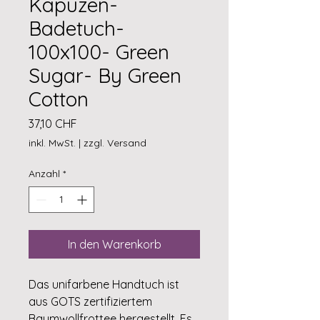
Kapuzen-
Badetuch-
100x100- Green
Sugar- By Green
Cotton
Preis
37,10 CHF
inkl. MwSt.
|
zzgl. Versand
Anzahl
*
In den Warenkorb
Das unifarbene Handtuch ist
aus GOTS zertifiziertem
Baumwollfrottee hergestellt. Es