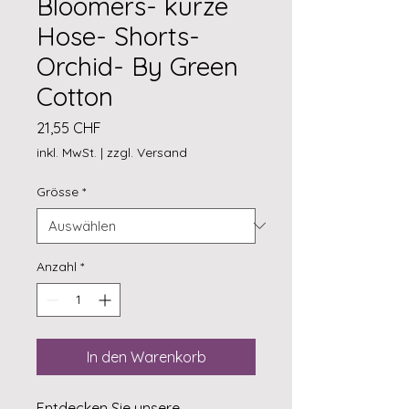
Bloomers- kurze
Hose- Shorts-
Orchid- By Green
Cotton
Preis
21,55 CHF
inkl. MwSt.
|
zzgl. Versand
Grösse
*
Anzahl
*
In den Warenkorb
Entdecken Sie unsere