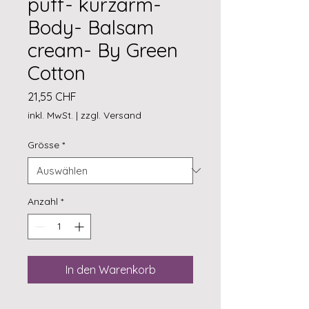
puff- kurzarm-
Body- Balsam
cream- By Green
Cotton
Preis
21,55 CHF
inkl. MwSt.
|
zzgl. Versand
Grösse
*
Anzahl
*
In den Warenkorb