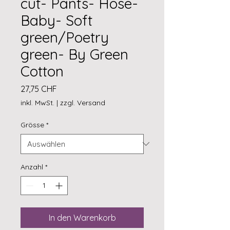
cut- Pants- Hose-
Baby- Soft
green/Poetry
green- By Green
Cotton
Preis
27,75 CHF
inkl. MwSt.
|
zzgl. Versand
Grösse
*
Anzahl
*
In den Warenkorb