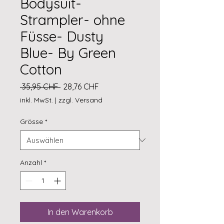
Bodysuit-
Strampler- ohne
Füsse- Dusty
Blue- By Green
Cotton
Standardpreis
Sale-
 35,95 CHF 
28,76 CHF
Preis
inkl. MwSt.
|
zzgl. Versand
Grösse
*
Anzahl
*
In den Warenkorb