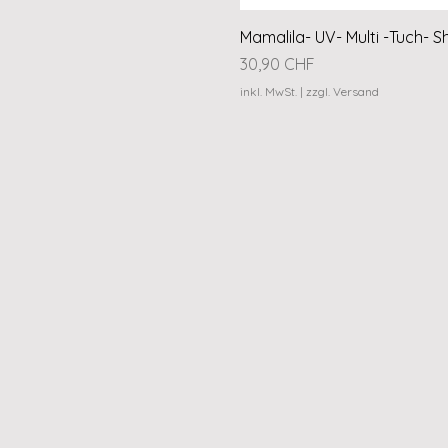
Mamalila- UV- Multi -Tuch- S
Preis
30,90 CHF
inkl. MwSt.
|
zzgl. Versand