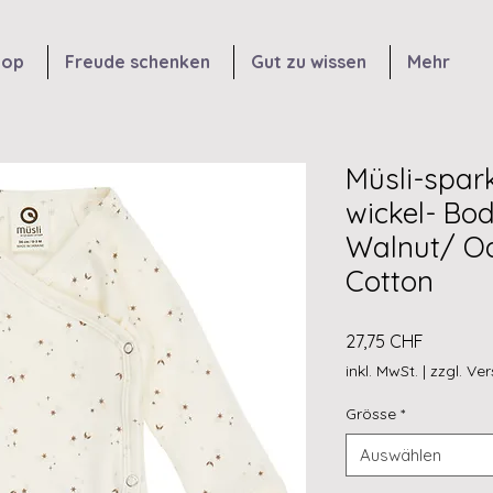
hop
Freude schenken
Gut zu wissen
Mehr
Müsli-spar
wickel- B
Walnut/ Oa
Cotton
Preis
27,75 CHF
inkl. MwSt.
|
zzgl. Ve
Grösse
*
Auswählen