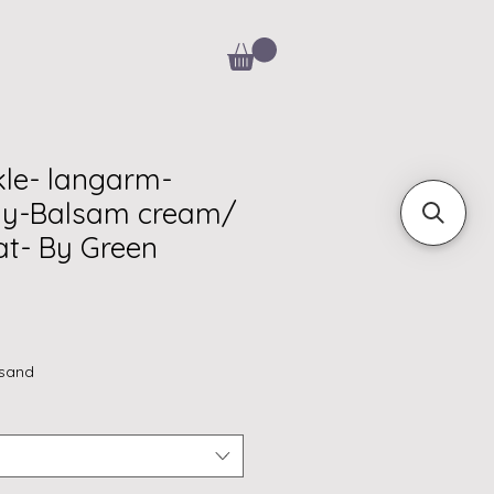
kle- langarm-
ody-Balsam cream/
t- By Green
rsand