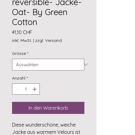
reversible- Jacke-
Oat- By Green
Cotton
Preis
41,10 CHF
inkl. MwSt.
|
zzgl. Versand
Grösse
*
Anzahl
*
In den Warenkorb
Diese wunderschöne, weiche
Jacke aus warmem Velours ist