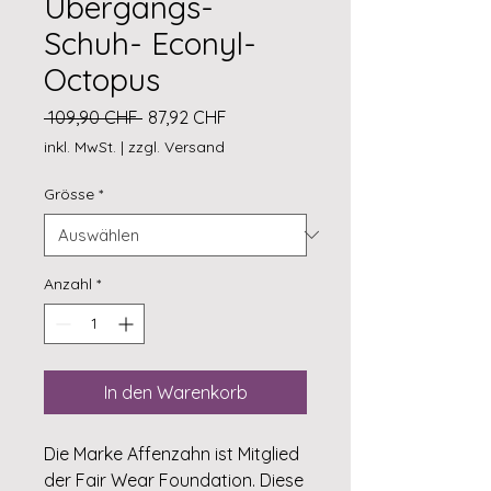
Übergangs-
Schuh- Econyl-
Octopus
Standardpreis
Sale-
 109,90 CHF 
87,92 CHF
Preis
inkl. MwSt.
|
zzgl. Versand
Grösse
*
Anzahl
*
In den Warenkorb
Die Marke Affenzahn ist Mitglied
der Fair Wear Foundation. Diese