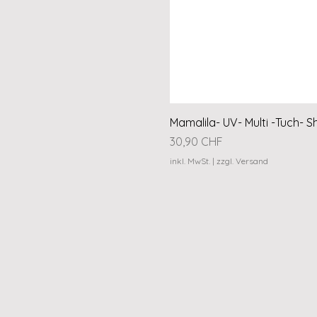
Mamalila- UV- Multi -Tuch- S
Preis
30,90 CHF
inkl. MwSt.
|
zzgl. Versand