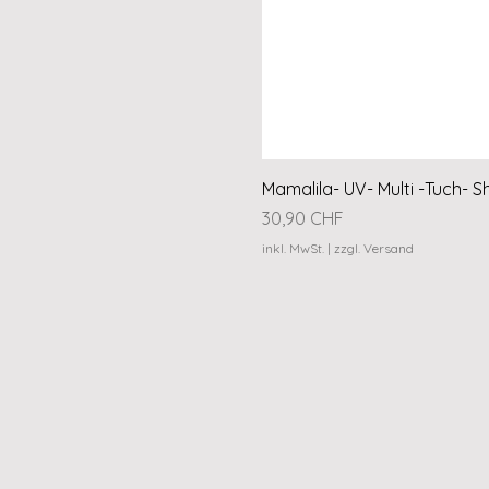
Mamalila- UV- Multi -Tuch- S
Preis
30,90 CHF
inkl. MwSt.
|
zzgl. Versand