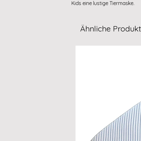
Kids eine lustige Tiermaske.
Ähnliche Produk