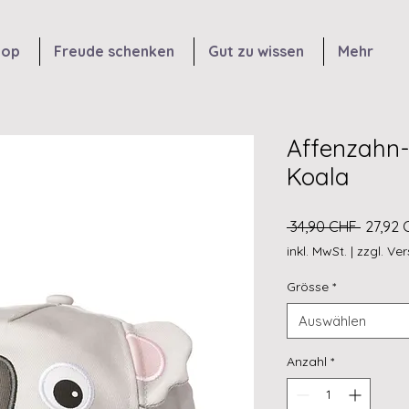
hop
Freude schenken
Gut zu wissen
Mehr
Affenzahn-
Koala
Standa
 34,90 CHF 
27,92 
inkl. MwSt.
|
zzgl. Ve
Grösse
*
Auswählen
Anzahl
*