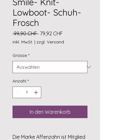
Smile- Knit-
Lowboot- Schuh-
Frosch
Standardpreis
Sale-
 99,90 CHF 
79,92 CHF
Preis
inkl. MwSt.
|
zzgl. Versand
Grösse
*
Anzahl
*
In den Warenkorb
Die Marke Affenzahn ist Mitglied