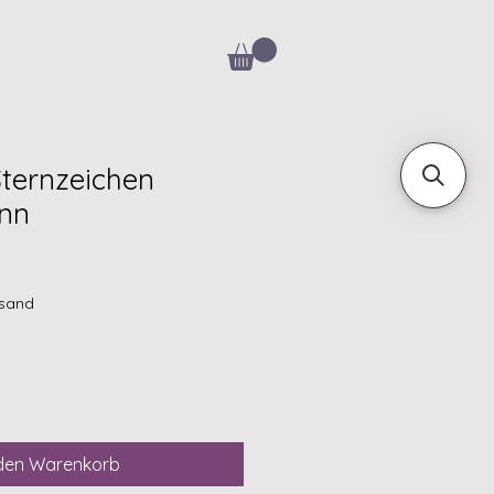
ternzeichen
nn
rsand
 den Warenkorb