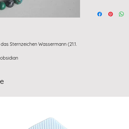
r das Sternzeichen Wassermann (21.1.
nobsidian
te