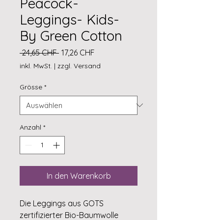
Peacock-
Leggings- Kids-
By Green Cotton
Standardpreis
Sale-
 24,65 CHF 
17,26 CHF
Preis
inkl. MwSt.
|
zzgl. Versand
Grösse
*
Anzahl
*
In den Warenkorb
Die Leggings aus GOTS
zertifizierter Bio-Baumwolle