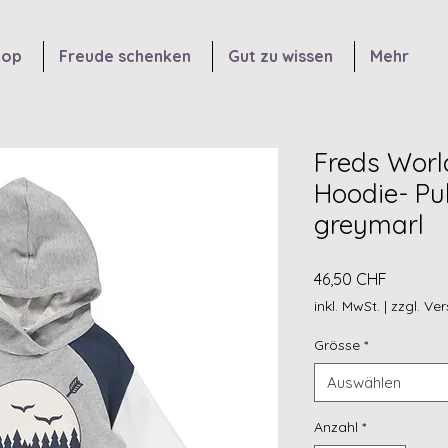
hop
Freude schenken
Gut zu wissen
Mehr
Freds Worl
Hoodie- Pul
greymarl
Preis
46,50 CHF
inkl. MwSt.
|
zzgl. Ve
Grösse
*
Auswählen
Anzahl
*