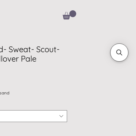
d- Sweat- Scout-
lover Pale
rsand