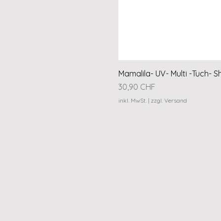
Mamalila- UV- Multi -Tuch- S
Preis
30,90 CHF
inkl. MwSt.
|
zzgl. Versand