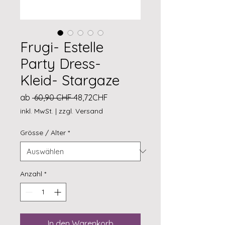
Frugi- Estelle
Party Dress-
Kleid- Stargaze
Standardpreis
Sale-
ab
 60,90 CHF 
48,72CHF
Preis
inkl. MwSt.
|
zzgl. Versand
Grösse / Alter
*
Anzahl
*
In den Warenkorb