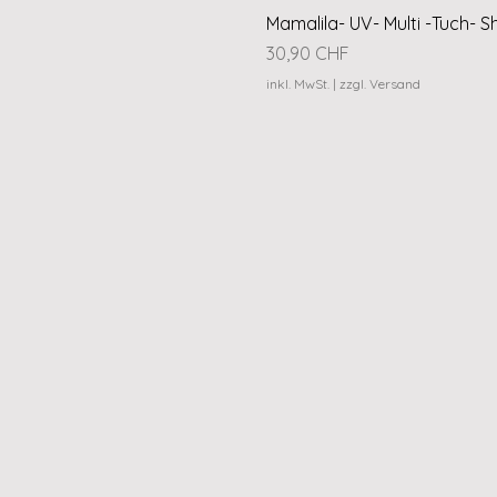
Mamalila- UV- Multi -Tuch- S
Preis
30,90 CHF
inkl. MwSt.
|
zzgl. Versand