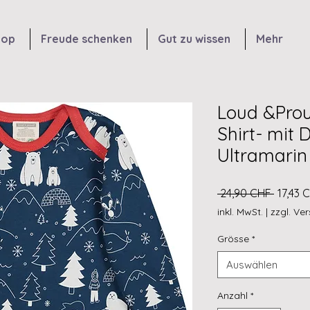
hop
Freude schenken
Gut zu wissen
Mehr
Loud &Pro
Shirt- mit 
Ultramarin
Standa
 24,90 CHF 
17,43 
inkl. MwSt.
|
zzgl. Ve
Grösse
*
Auswählen
Anzahl
*