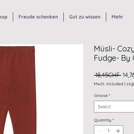
hop
Freude schenken
Gut zu wissen
Mehr
Müsli- Coz
Fudge- By 
Regu
 18,45CHF 
14,
Pric
MwSt. Included
|
zzg
Grösse
*
Select
Quantity
*