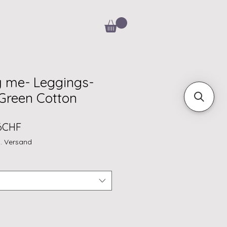
y me- Leggings-
Green Cotton
lar
Sale
76CHF
e
Price
l. Versand