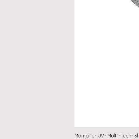
Mamalila- UV- Multi -Tuch- S