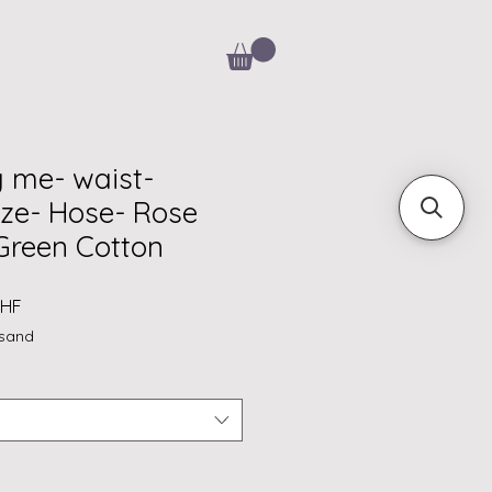
y me- waist-
rze- Hose- Rose
Green Cotton
rdpreis
Sale-
CHF
Preis
rsand