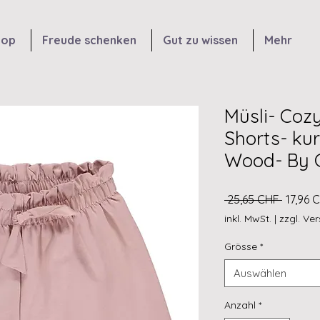
hop
Freude schenken
Gut zu wissen
Mehr
Müsli- Coz
Shorts- ku
Wood- By 
Standa
 25,65 CHF 
17,96 
inkl. MwSt.
|
zzgl. Ve
Grösse
*
Auswählen
Anzahl
*