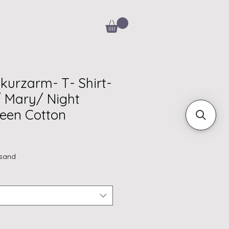
- kurzarm- T- Shirt-
 Mary/ Night
reen Cotton
rsand