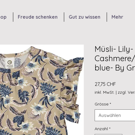
hop
Freude schenken
Gut zu wissen
Mehr
Müsli- Lily
Cashmere/
blue- By G
Preis
27,75 CHF
inkl. MwSt.
|
zzgl. Ve
Grösse
*
Auswählen
Anzahl
*