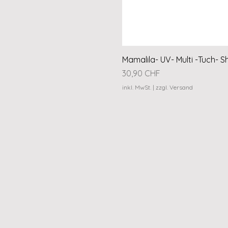
Mamalila- UV- Multi -Tuch- S
Preis
30,90 CHF
inkl. MwSt.
|
zzgl. Versand