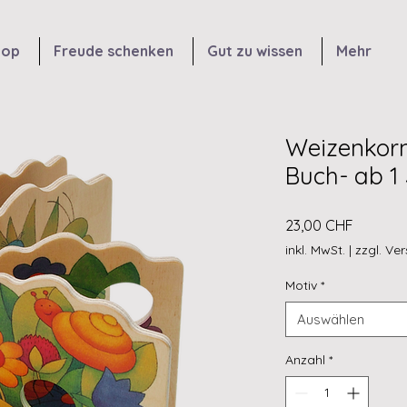
hop
Freude schenken
Gut zu wissen
Mehr
Weizenkorn
Buch- ab 1
Preis
23,00 CHF
inkl. MwSt.
|
zzgl. Ve
Motiv
*
Auswählen
Anzahl
*