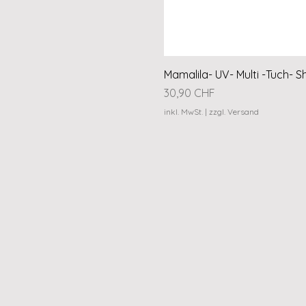
Mamalila- UV- Multi -Tuch- S
Preis
30,90 CHF
inkl. MwSt.
|
zzgl. Versand