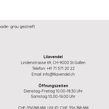
Schnellansicht
hade- grau gestreift
Lilavendel
Lindenstrasse 69, CH-9000 St.Gallen
Telefon: +41 71 571 20 22
Email:
info@lilavendel.ch
Öffnungszeiten
Dienstag–Freitag 10.00–18.30 Uhr
Samstag 10.00–16.00 Uhr
CHE-356748.684, USt-ID: CHE-356.748.684