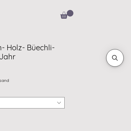
- Holz- Büechli-
 Jahr
rsand