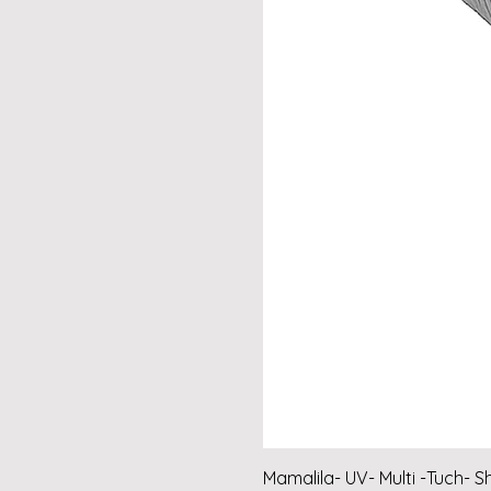
Mamalila- UV- Multi -Tuch- S