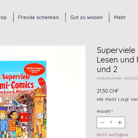
hop
Freude schenken
Gut zu wissen
Mehr
Superviele
Lesen und 
und 2
Artikelnummer: 100002
Preis
21,50 CHF
inkl. MwSt.
|
zzgl. Ve
Anzahl
*
Nicht verfügbar