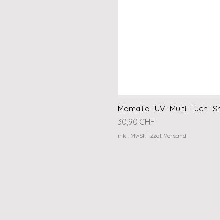
Mamalila- UV- Multi -Tuch- S
Preis
30,90 CHF
inkl. MwSt.
|
zzgl. Versand